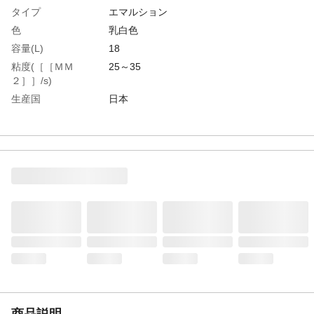
タイプ
エマルション
色
乳白色
容量(L)
18
粘度(［［ＭＭ
25～35
２］］/s)
生産国
日本
重さ
16.000KG
材質1
主成分:精製鉱物油
商品説明