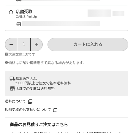
店舗受取
CAINZ PickUp
カートに入れる
最大注文数は
0
です
※価格は​店舗や​掲載場所で​異なる​場合が​あります。
基本送料のみ
5,000円以上ご注文で基本送料無料
店舗での受取は送料無料
送料について
店舗受取のお支払いについて
商品のお見積りご注文はこちら