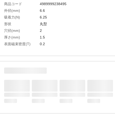
商品コード
4989999238495
外径(mm)
6.6
吸着力(N)
6.25
形状
丸型
穴径(mm)
2
厚さ(mm)
1.5
表面磁束密度(T)
0.2
穴有無
有
生産国
中国
重さ
3.000G
材質1
マグネット:ネオジム磁石