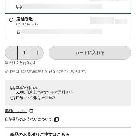
店舗受取
CAINZ PickUp
カートに入れる
最大注文数は
0
です
※価格は​店舗や​掲載場所で​異なる​場合が​あります。
基本送料のみ
5,000円以上ご注文で基本送料無料
店舗での受取は送料無料
送料について
店舗受取のお支払いについて
商品のお見積りご注文はこちら