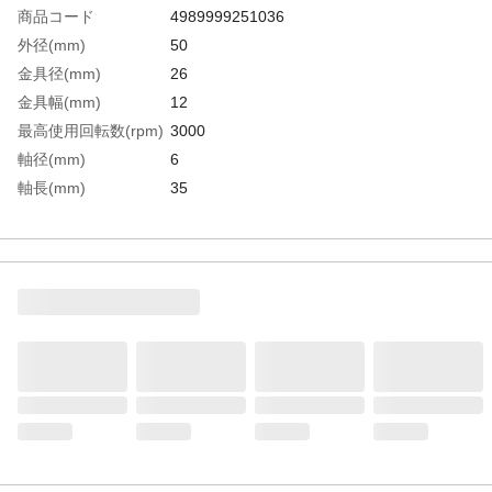
商品コード
4989999251036
外径(mm)
50
金具径(mm)
26
金具幅(mm)
12
最高使用回転数(rpm)
3000
軸径(mm)
6
軸長(mm)
35
線径(mm)
0.3
毛材
ステンレス
毛丈(mm)
12
生産国
韓国
重さ
60.000G
材質1
軸：スチール(亜鉛メッキ鉄材）