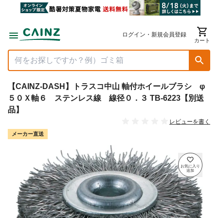
ログイン・新規会員登録
カート
【CAINZ-DASH】トラスコ中山 軸付ホイールブラシ φ
５０Ｘ軸６ ステンレス線 線径０．３ TB-6223【別送
品】
レビューを書く
メーカー直送