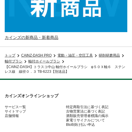
カインズの新商品・新着商品
トップ
CAINZ-DASH PRO
電動・油圧・空圧工具
研削研磨用品
軸付ブラシ
軸付ホイールブラシ
【CAINZ-DASH】トラスコ中山 軸付ホイールブラシ φ５０Ｘ軸６ ステン
レス線 線径０．３ TB-6223【別送品】
カインズオンラインショップ
サービス一覧
特定商取引法に基づく表記
サイトマップ
古物営業法に基づく表記
店舗情報
酒類販売管理者標識の掲示
家電リサイクルについて
BtoB掛け払い申込