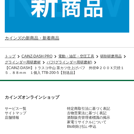
カインズの新商品・新着商品
トップ
CAINZ-DASH PRO
電動・油圧・空圧工具
研削研磨用品
グラインダー用研磨材
バフ(グラインダー用研磨材)
【CAINZ-DASH】トラスコ中山 茶カツ仕上げバフ 外径Φ２００Ｘ穴径１
５．８８ｍｍ １個入 TTB-200-5【別送品】
カインズオンラインショップ
サービス一覧
特定商取引法に基づく表記
サイトマップ
古物営業法に基づく表記
店舗情報
酒類販売管理者標識の掲示
家電リサイクルについて
BtoB掛け払い申込