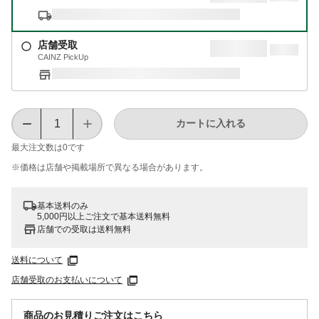
店舗受取
CAINZ PickUp
カートに入れる
最大注文数は
0
です
※価格は​店舗や​掲載場所で​異なる​場合が​あります。
基本送料のみ
5,000円以上ご注文で基本送料無料
店舗での受取は送料無料
送料について
店舗受取のお支払いについて
商品のお見積りご注文はこちら