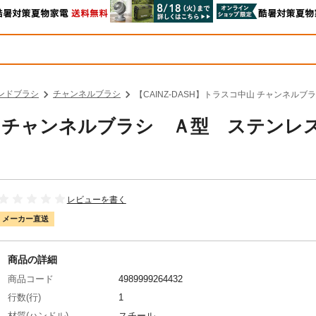
ンドブラシ
チャンネルブラシ
【CAINZ-DASH】トラスコ中山 チャンネルブ
中山 チャンネルブラシ Ａ型 ステンレ
レビューを書く
メーカー直送
商品の詳細
商品コード
4989999264432
行数(行)
1
材質(ハンドル)
スチール