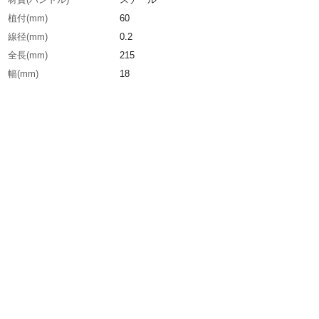
植付(mm)
60
線径(mm)
0.2
全長(mm)
215
幅(mm)
18
毛材
ステンレス(SUS304)
毛丈(mm)
15
生産国
韓国
重さ
60.000G