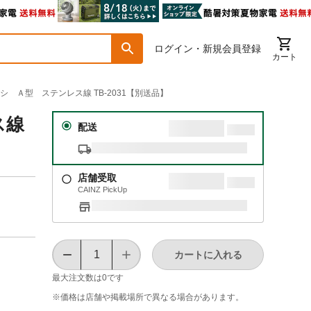
ログイン・新規会員登録
カート
ラシ Ａ型 ステンレス線 TB-2031【別送品】
ス線
配送
店舗受取
CAINZ PickUp
カートに入れる
最大注文数は
0
です
※価格は​店舗や​掲載場所で​異なる​場合が​あります。