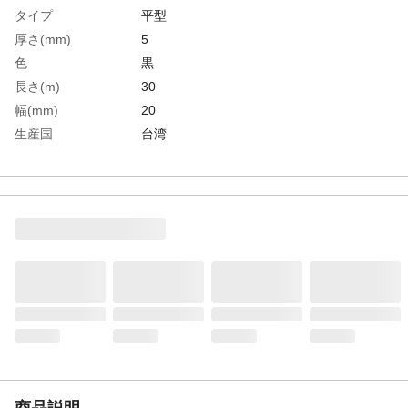
タイプ
平型
厚さ(mm)
5
色
黒
長さ(m)
30
幅(mm)
20
生産国
台湾
重さ
0.900KG
材質1
発泡ラバー（NBR）
商品説明