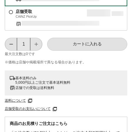
店舗受取
CAINZ PickUp
カートに入れる
最大注文数は
0
です
※価格は​店舗や​掲載場所で​異なる​場合が​あります。
基本送料のみ
5,000円以上ご注文で基本送料無料
店舗での受取は送料無料
送料について
店舗受取のお支払いについて
商品のお見積りご注文はこちら