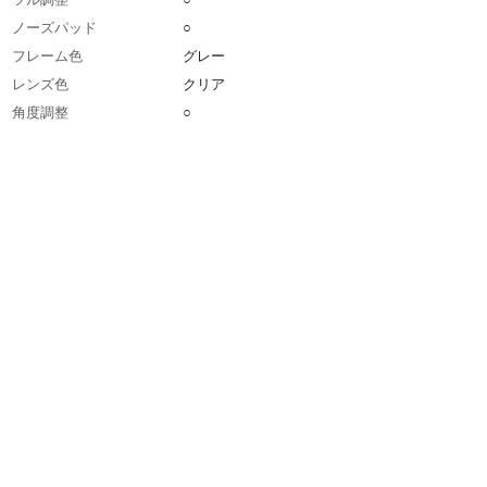
ノーズパッド
○
フレーム色
グレー
レンズ色
クリア
角度調整
○
高さ(mm)
60
幅(mm)
163
防傷加工
○
防曇加工
○
レンズ厚(mm)
2.2
テンプル色
グレー
マスク併用可否
○
メガネ併用可否
○
生産国
日本
重さ
48.000G
材質1
レンズ:ポリカーボネート
材質2
フレーム:ナイロン