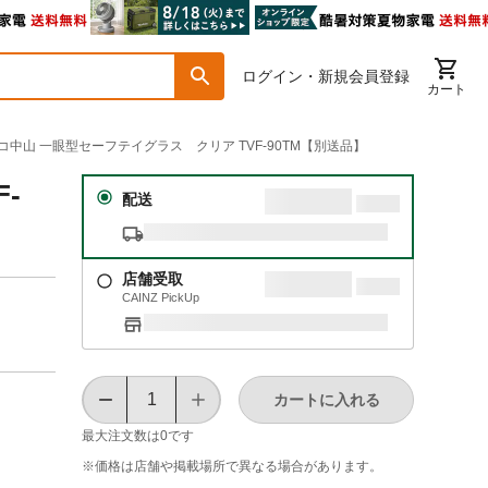
ログイン・新規会員登録
カート
ラスコ中山 一眼型セーフテイグラス クリア TVF-90TM【別送品】
-
配送
店舗受取
CAINZ PickUp
カートに入れる
最大注文数は
0
です
※価格は​店舗や​掲載場所で​異なる​場合が​あります。