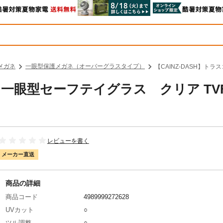
メガネ
一眼型保護メガネ（オーバーグラスタイプ）
【CAINZ-DASH】ト
山 一眼型セーフテイグラス クリア TVF
レビューを書く
メーカー直送
商品の詳細
商品コード
4989999272628
UVカット
○
ツル調整
○