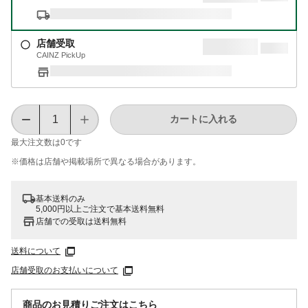
店舗受取
CAINZ PickUp
カートに入れる
最大注文数は
0
です
※価格は​店舗や​掲載場所で​異なる​場合が​あります。
基本送料のみ
5,000円以上ご注文で基本送料無料
店舗での受取は送料無料
送料について
店舗受取のお支払いについて
商品のお見積りご注文はこちら