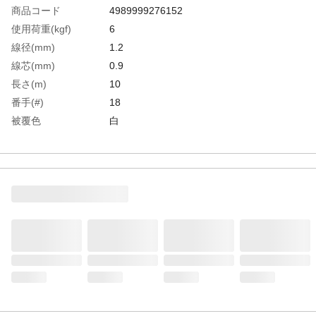
商品コード
4989999276152
使用荷重(kgf)
6
線径(mm)
1.2
線芯(mm)
0.9
長さ(m)
10
番手(#)
18
被覆色
白
生産国
中国
重さ
54.000G
材質1
なまし鉄線
材質2
表面処理:ビニール被覆