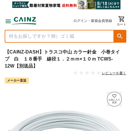
ログイン・新規会員登録
カート
【CAINZ-DASH】トラスコ中山 カラー針金 小巻タイ
プ 白 １８番手 線径１．２ｍｍ×１０ｍ TCWS-
12W【別送品】
レビューを書く
メーカー直送