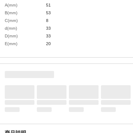
A(mm)
51
B(mm)
53
C(mm)
8
d(mm)
33
D(mm)
33
E(mm)
20
H(mm)
5
生産国
日本
重さ
98.000G
材質1
ステンレス（SUS304）
商品説明