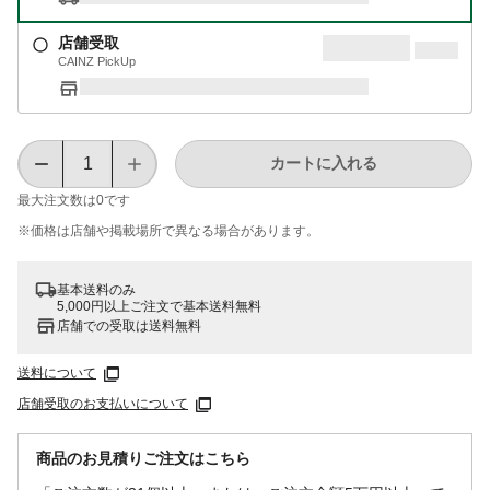
店舗受取
CAINZ PickUp
カートに入れる
最大注文数は
0
です
※価格は​店舗や​掲載場所で​異なる​場合が​あります。
基本送料のみ
5,000円以上ご注文で基本送料無料
店舗での受取は送料無料
送料について
店舗受取のお支払いについて
商品のお見積りご注文はこちら