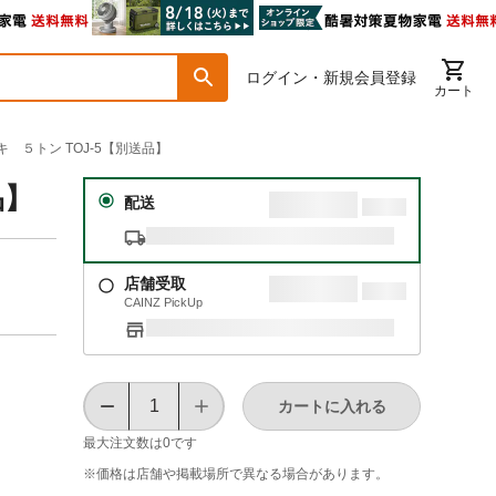
ログイン・新規会員登録
カート
キ ５トン TOJ-5【別送品】
品】
配送
店舗受取
CAINZ PickUp
カートに入れる
最大注文数は
0
です
※価格は​店舗や​掲載場所で​異なる​場合が​あります。