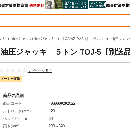
ッキ
油圧ジャッキ(油圧ジャッキ)
【CAINZ-DASH】トラスコ中山 油圧ジャッ
山 油圧ジャッキ ５トン TOJ-5【別送
レビューを書く
メーカー直送
商品の詳細
商品コード
4989999292022
ストローク(mm)
120
ヘッド径(mm)
34
高さ(mm)
200～390