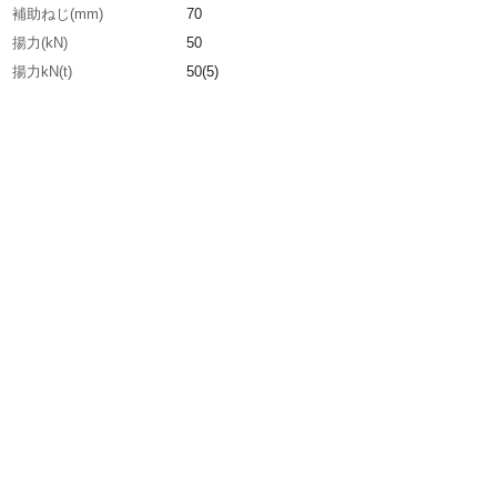
補助ねじ(mm)
70
揚力(kN)
50
揚力kN(t)
50(5)
揚力(t)
5
生産国
日本
重さ
3.700KG