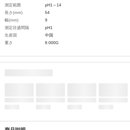
測定範囲
pH1～14
長さ(mm)
54
幅(mm)
9
測定目盛間隔
pH1
生産国
中国
重さ
8.000G
材質1
試験紙：紙
商品説明