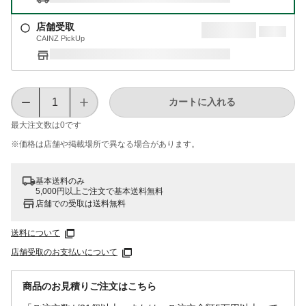
店舗受取
CAINZ PickUp
カートに入れる
最大注文数は
0
です
※価格は​店舗や​掲載場所で​異なる​場合が​あります。
基本送料のみ
5,000円以上ご注文で基本送料無料
店舗での受取は送料無料
送料について
店舗受取のお支払いについて
商品のお見積りご注文はこちら