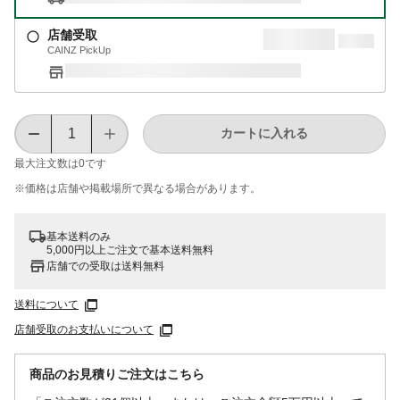
店舗受取
CAINZ PickUp
カートに入れる
最大注文数は
0
です
※価格は​店舗や​掲載場所で​異なる​場合が​あります。
基本送料のみ
5,000円以上ご注文で基本送料無料
店舗での受取は送料無料
送料について
店舗受取のお支払いについて
商品のお見積りご注文はこちら