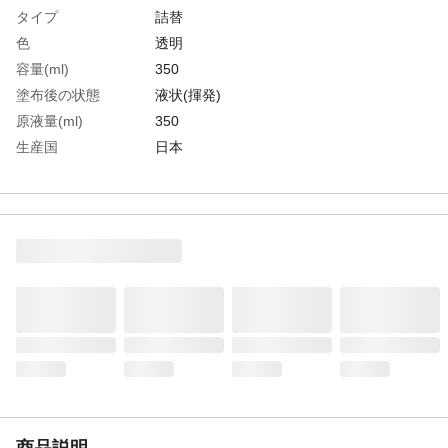
タイプ
詰替
色
透明
容量(ml)
350
塗布後の状態
液状(揮発)
原液量(ml)
350
生産国
日本
重さ
340.000G
材質1
主成分:溶剤
商品説明