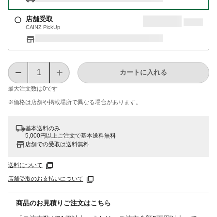
店舗受取
CAINZ PickUp
カートに入れる
最大注文数は
0
です
※価格は​店舗や​掲載場所で​異なる​場合が​あります。
基本送料のみ
5,000円以上ご注文で基本送料無料
店舗での受取は送料無料
送料について
店舗受取のお支払いについて
商品のお見積りご注文はこちら