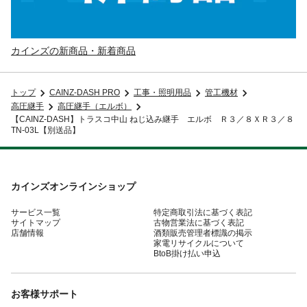
カインズの新商品・新着商品
トップ
CAINZ-DASH PRO
工事・照明用品
管工機材
高圧継手
高圧継手（エルボ）
【CAINZ-DASH】トラスコ中山 ねじ込み継手 エルボ Ｒ３／８ＸＲ３／８
TN-03L【別送品】
カインズオンラインショップ
サービス一覧
特定商取引法に基づく表記
サイトマップ
古物営業法に基づく表記
店舗情報
酒類販売管理者標識の掲示
家電リサイクルについて
BtoB掛け払い申込
お客様サポート