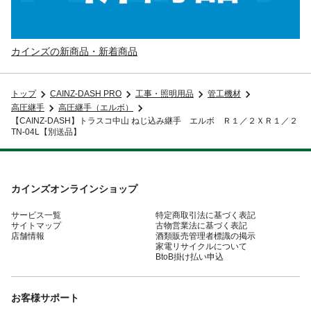
カインズの新商品・新着商品
トップ
CAINZ-DASH PRO
工事・照明用品
管工機材
高圧継手
高圧継手（エルボ）
【CAINZ-DASH】トラスコ中山 ねじ込み継手 エルボ Ｒ１／２ＸＲ１／２
TN-04L【別送品】
カインズオンラインショップ
サービス一覧
特定商取引法に基づく表記
サイトマップ
古物営業法に基づく表記
店舗情報
酒類販売管理者標識の掲示
家電リサイクルについて
BtoB掛け払い申込
お客様サポート