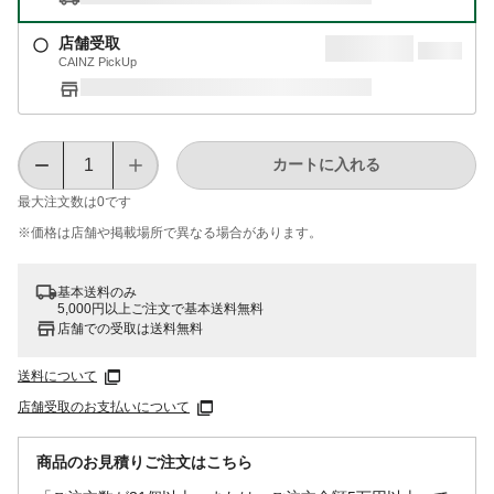
店舗受取
CAINZ PickUp
カートに入れる
最大注文数は
0
です
※価格は​店舗や​掲載場所で​異なる​場合が​あります。
基本送料のみ
5,000円以上ご注文で基本送料無料
店舗での受取は送料無料
送料について
店舗受取のお支払いについて
商品のお見積りご注文はこちら