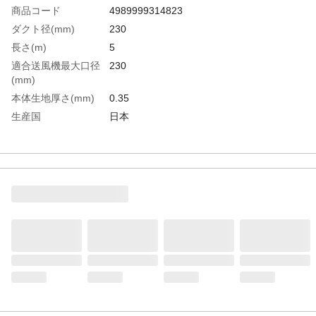
商品コード
4989999314823
ダクト径(mm)
230
長さ(m)
5
適合送風機最大口径
230
(mm)
本体生地厚さ(mm)
0.35
生産国
日本
重さ
4.100KG
材質1
基布:ポリエステルターポリン
材質2
表面加工:塩ビシートをラミネート加工