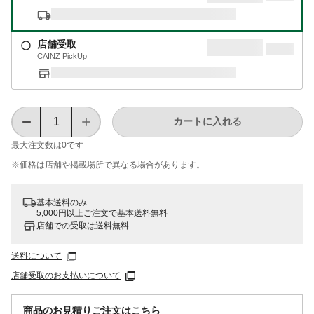
店舗受取
CAINZ PickUp
カートに入れる
最大注文数は
0
です
※価格は​店舗や​掲載場所で​異なる​場合が​あります。
基本送料のみ
5,000円以上ご注文で基本送料無料
店舗での受取は送料無料
送料について
店舗受取のお支払いについて
商品のお見積りご注文はこちら