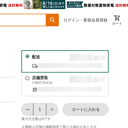
ログイン・新規会員登録
カート
ット
配送
店舗受取
CAINZ PickUp
カートに入れる
最大注文数は
0
です
※価格は​店舗や​掲載場所で​異なる​場合が​あります。