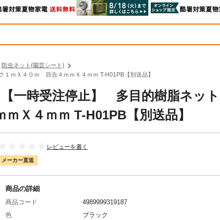
防虫ネット(園芸シート)
ク１ｍＸ４０ｍ 目合４ｍｍＸ４ｍｍ T-H01PB【別送品】
中山 【一時受注停止】 多目的樹脂ネ
Ｘ４ｍｍ T-H01PB【別送品】
レビューを書く
メーカー直送
商品の詳細
商品コード
4989999319187
色
ブラック