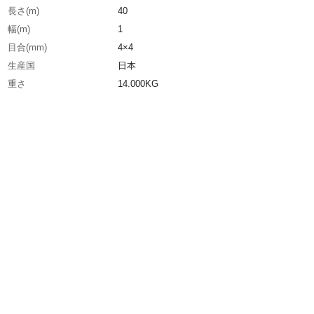
長さ(m)
40
幅(m)
1
目合(mm)
4×4
生産国
日本
重さ
14.000KG
材質1
高密度ポリエチレン（PE)