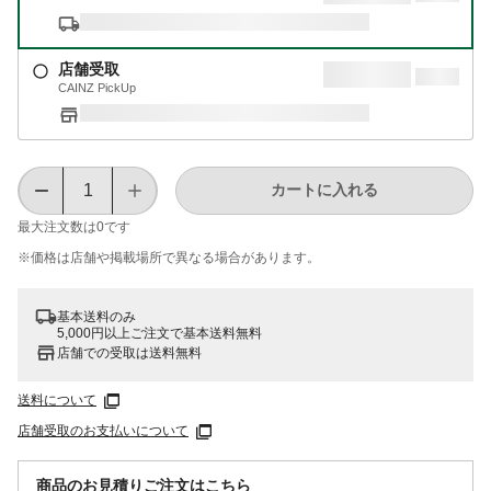
店舗受取
CAINZ PickUp
カートに入れる
最大注文数は
0
です
※価格は​店舗や​掲載場所で​異なる​場合が​あります。
基本送料のみ
5,000円以上ご注文で基本送料無料
店舗での受取は送料無料
送料について
店舗受取のお支払いについて
商品のお見積りご注文はこちら