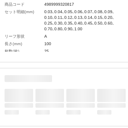
商品コード
4989999320817
セット明細(mm)
0.03､0.04､0.05､0.06､0.07､0.08､0.09､
0.10､0.11､0.12､0.13､0.14､0.15､0.20､
0.25､0.30､0.35､0.40､0.45､0.50､0.60､
0.70､0.80､0.90､1.00
リーフ形状
A
長さ(mm)
100
枚数(枚)
25
リーフ幅
12.7mm
生産国
日本
重さ
91.000G
材質1
炭素工具鋼