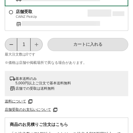
店舗受取
CAINZ PickUp
カートに入れる
最大注文数は
0
です
※価格は​店舗や​掲載場所で​異なる​場合が​あります。
基本送料のみ
5,000円以上ご注文で基本送料無料
店舗での受取は送料無料
送料について
店舗受取のお支払いについて
商品のお見積りご注文はこちら