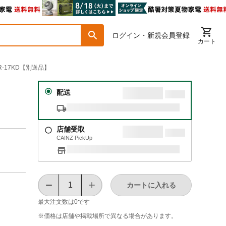
ログイン・新規会員登録
カート
R-17KD【別送品】
配送
店舗受取
CAINZ PickUp
カートに入れる
最大注文数は
0
です
※価格は​店舗や​掲載場所で​異なる​場合が​あります。