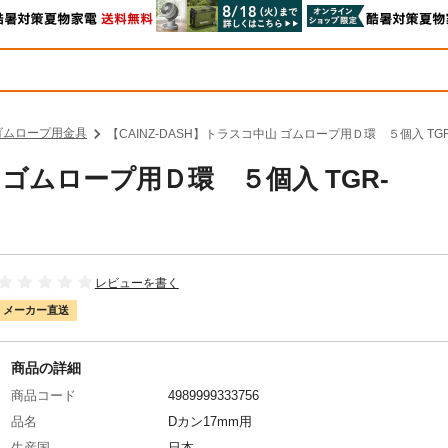
ゴムロープ用金具
【CAINZ-DASH】トラスコ中山 ゴムロープ用Ｄ環 ５個入 TG
山 ゴムロープ用Ｄ環 ５個入 TGR-
レビューを書く
メーカー直送
商品の詳細
商品コード
4989999333756
品名
Dカン17mm用
生産国
日本