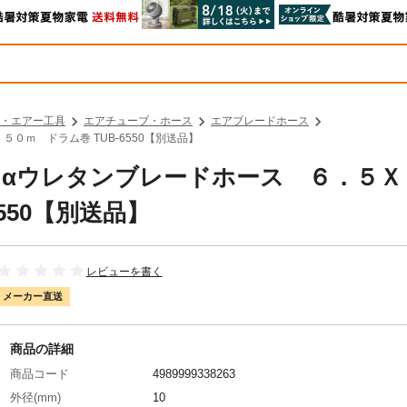
・エアー工具
エアチューブ・ホース
エアブレードホース
５０ｍ ドラム巻 TUB-6550【別送品】
中山 αウレタンブレードホース ６．５
550【別送品】
レビューを書く
メーカー直送
商品の詳細
商品コード
4989999338263
外径(mm)
10