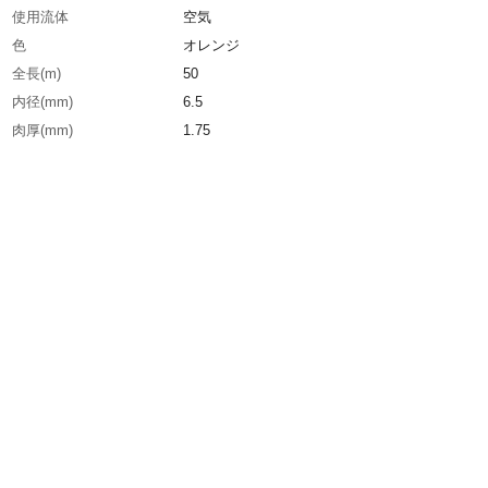
使用流体
空気
色
オレンジ
全長(m)
50
内径(mm)
6.5
肉厚(mm)
1.75
生産国
日本
重さ
2.850KG
材質1
ポリウレタン