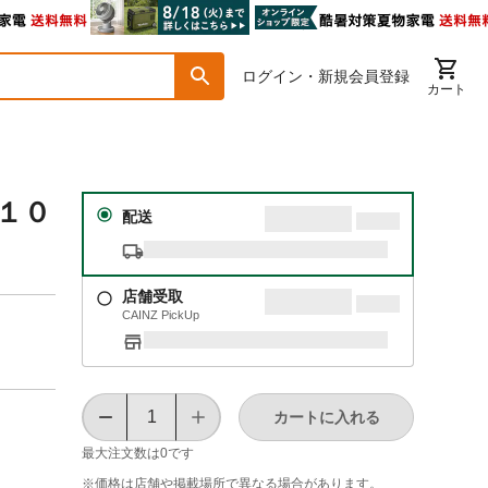
ログイン・新規会員登録
カート
Ｘ１０
配送
店舗受取
CAINZ PickUp
カートに入れる
最大注文数は
0
です
※価格は​店舗や​掲載場所で​異なる​場合が​あります。