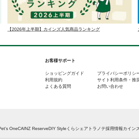
【2026年上半期】カインズ人気商品ランキング
お客様サポート
ショッピングガイド
プライバシーポリシ
利用規約
サイト利用条件・推
よくある質問
お問い合わせ
Pet’s One
CAINZ Reserve
DIY Style
くらシェア
トラノテ
採用情報
カインズ