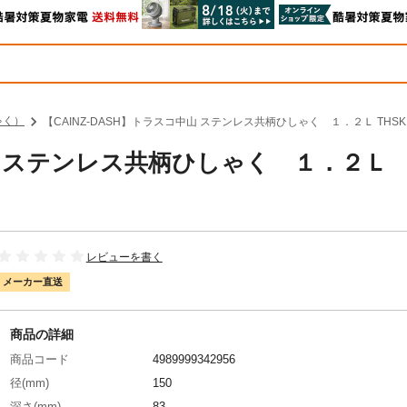
ゃく）
【CAINZ-DASH】トラスコ中山 ステンレス共柄ひしゃく １．２Ｌ THS
中山 ステンレス共柄ひしゃく １．２Ｌ
レビューを書く
メーカー直送
商品の詳細
商品コード
4989999342956
径(mm)
150
深さ(mm)
83