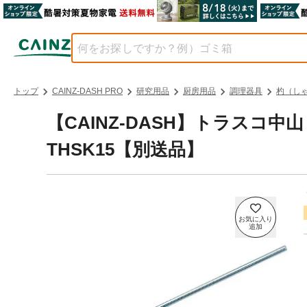
トップ
CAINZ-DASH PRO
研究用品
厨房用品
調理器具
杓（し
【CAINZ-DASH】トラスコ
THSK15【別送品】