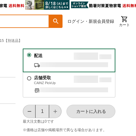
ログイン・新規会員登録
カート
K15【別送品】
配送
店舗受取
CAINZ PickUp
カートに入れる
最大注文数は
0
です
※価格は​店舗や​掲載場所で​異なる​場合が​あります。