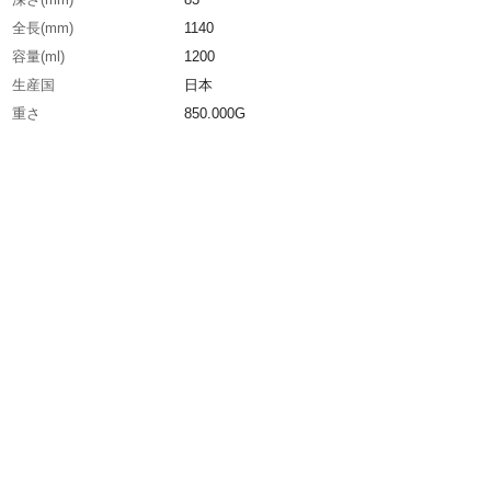
全長(mm)
1140
容量(ml)
1200
生産国
日本
重さ
850.000G
材質1
ステンレス（SUS304）