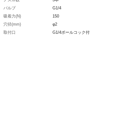
バルブ
G1/4
吸着力(N)
150
穴径(mm)
φ2
取付口
G1/4ボールコック付
適合流体
空気・切削油
ノズルタイプ
丸吹き(流量調整ノズル付)
ノズル長(mm)
400
最大使用液圧力(kg/［［Ｃ
1
Ｍ２］］)
エア取込口
G1/4
生産国
日本
重さ
1.093KG