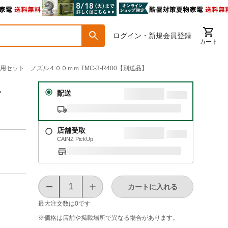
ログイン・新規会員登録
カート
用セット ノズル４００ｍｍ TMC-3-R400【別送品】
ット
配送
店舗受取
CAINZ PickUp
カートに入れる
最大注文数は
0
です
※価格は​店舗や​掲載場所で​異なる​場合が​あります。