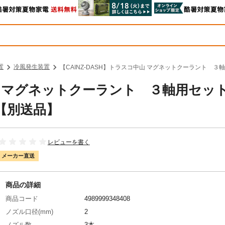
置
冷風発生装置
【CAINZ-DASH】トラスコ中山 マグネットクーラント ３軸
コ中山 マグネットクーラント ３軸用セ
0【別送品】
レビューを書く
メーカー直送
商品の詳細
商品コード
4989999348408
ノズル口径(mm)
2
ノズル数
3本