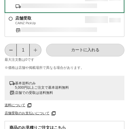
店舗受取
CAINZ PickUp
カートに入れる
最大注文数は
0
です
※価格は​店舗や​掲載場所で​異なる​場合が​あります。
基本送料のみ
5,000円以上ご注文で基本送料無料
店舗での受取は送料無料
送料について
店舗受取のお支払いについて
商品のお見積りご注文はこちら