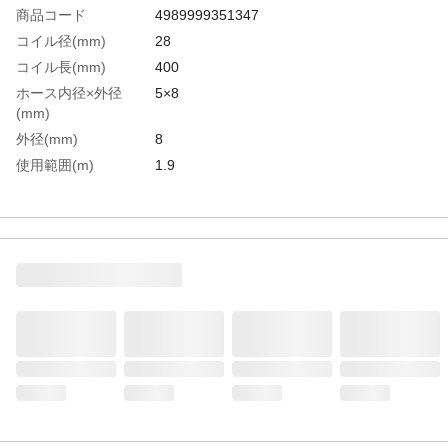
商品コード
4989999351347
コイル径(mm)
28
コイル長(mm)
400
ホース内径×外径
5×8
(mm)
外径(mm)
8
使用範囲(m)
1.9
使用流体
空気
色
青
全長(mm)
700
内径(mm)
5
生産国
日本
重さ
190.000G
材質1
ポリウレタン