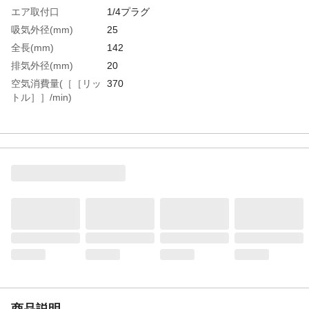
エア取付口
1/4プラグ
吸気外径(mm)
25
全長(mm)
142
排気外径(mm)
20
空気消費量(［［リッ
370
トル］］/min)
生産国
日本
重さ
188.000G
材質1
本体:アルミダイカスト
材質2
ノズル:アルミ合金
商品説明