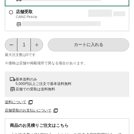
店舗受取
CAINZ PickUp
カートに入れる
最大注文数は
0
です
※価格は​店舗や​掲載場所で​異なる​場合が​あります。
基本送料のみ
5,000円以上ご注文で基本送料無料
店舗での受取は送料無料
送料について
店舗受取のお支払いについて
商品のお見積りご注文はこちら