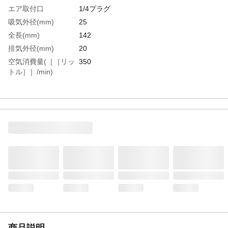
エア取付口
1/4プラグ
吸気外径(mm)
25
全長(mm)
142
排気外径(mm)
20
空気消費量(［［リッ
350
トル］］/min)
生産国
日本
重さ
210.000G
材質1
本体:アルミダイカスト
材質2
ノズル:アルミ合金
商品説明