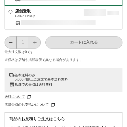
店舗受取
CAINZ PickUp
カートに入れる
最大注文数は
0
です
※価格は​店舗や​掲載場所で​異なる​場合が​あります。
基本送料のみ
5,000円以上ご注文で基本送料無料
店舗での受取は送料無料
送料について
店舗受取のお支払いについて
商品のお見積りご注文はこちら