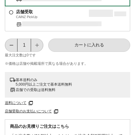
店舗受取
CAINZ PickUp
カートに入れる
最大注文数は
0
です
※価格は​店舗や​掲載場所で​異なる​場合が​あります。
基本送料のみ
5,000円以上ご注文で基本送料無料
店舗での受取は送料無料
送料について
店舗受取のお支払いについて
商品のお見積りご注文はこちら