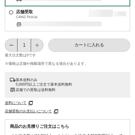
店舗受取
CAINZ PickUp
カートに入れる
最大注文数は
0
です
※価格は​店舗や​掲載場所で​異なる​場合が​あります。
基本送料のみ
5,000円以上ご注文で基本送料無料
店舗での受取は送料無料
送料について
店舗受取のお支払いについて
商品のお見積りご注文はこちら