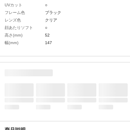
UVカット
○
フレーム色
ブラック
レンズ色
クリア
顔あたりソフト
○
高さ(mm)
52
幅(mm)
147
防曇加工
○
レンズ厚(mm)
2.1
バンド色
ブラック
生産国
日本
重さ
35.000G
材質1
レンズ:セルロースプロピオネート
材質2
フレーム:ネオプレンゴム
材質3
バンド:イソプロピレンラバー
商品説明