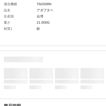
適合機種
TAG508N
品名
アダプター
生産国
台湾
重さ
21.000G
材質1
鉄
商品説明