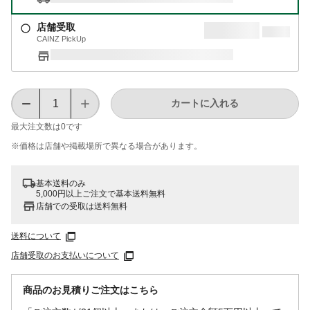
店舗受取
CAINZ PickUp
カートに入れる
最大注文数は
0
です
※価格は​店舗や​掲載場所で​異なる​場合が​あります。
基本送料のみ
5,000円以上ご注文で基本送料無料
店舗での受取は送料無料
送料について
店舗受取のお支払いについて
商品のお見積りご注文はこちら