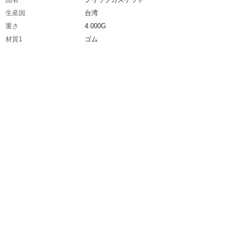
生産国
台湾
重さ
4.000G
材質1
ゴム