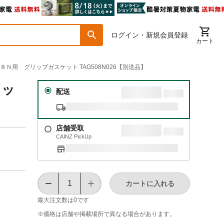
ログイン・新規会員登録
カート
８Ｎ用 グリップガスケット TAG508N026【別送品】
リッ
配送
店舗受取
CAINZ PickUp
カートに入れる
最大注文数は
0
です
※価格は​店舗や​掲載場所で​異なる​場合が​あります。