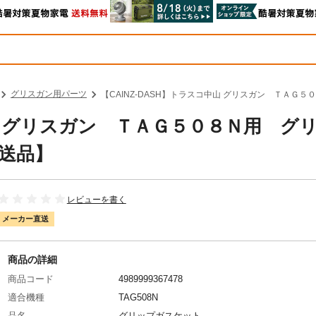
グリスガン用パーツ
【CAINZ-DASH】トラスコ中山 グリスガン ＴＡＧ５０
中山 グリスガン ＴＡＧ５０８Ｎ用 グ
別送品】
レビューを書く
メーカー直送
商品の詳細
商品コード
4989999367478
適合機種
TAG508N
品名
グリップガスケット