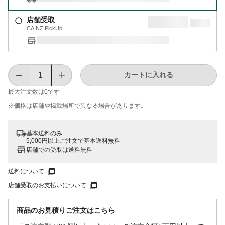
店舗受取
CAINZ PickUp
カートに入れる
最大注文数は
0
です
※価格は​店舗や​掲載場所で​異なる​場合が​あります。
基本送料のみ
5,000円以上ご注文で基本送料無料
店舗での受取は送料無料
送料について
店舗受取のお支払いについて
商品のお見積りご注文はこちら