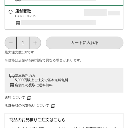
店舗受取
CAINZ PickUp
カートに入れる
最大注文数は
0
です
※価格は​店舗や​掲載場所で​異なる​場合が​あります。
基本送料のみ
5,000円以上ご注文で基本送料無料
店舗での受取は送料無料
送料について
店舗受取のお支払いについて
商品のお見積りご注文はこちら