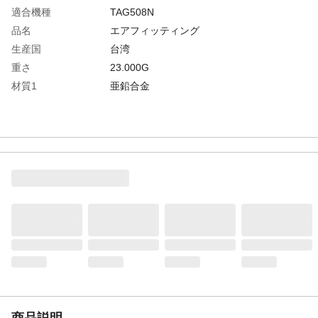
適合機種
TAG508N
品名
エアフィッティング
生産国
台湾
重さ
23.000G
材質1
亜鉛合金
商品説明