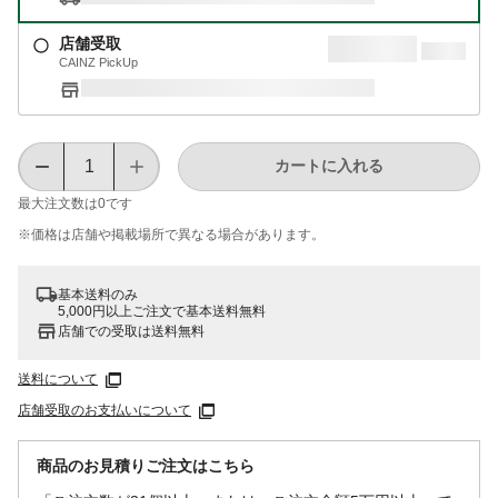
店舗受取
CAINZ PickUp
カートに入れる
最大注文数は
0
です
※価格は​店舗や​掲載場所で​異なる​場合が​あります。
基本送料のみ
5,000円以上ご注文で基本送料無料
店舗での受取は送料無料
送料について
店舗受取のお支払いについて
商品のお見積りご注文はこちら