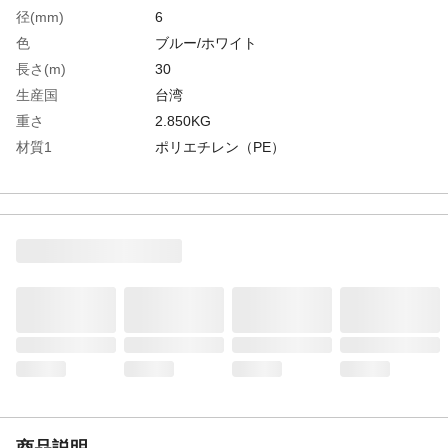
径(mm)
6
色
ブルー/ホワイト
長さ(m)
30
生産国
台湾
重さ
2.850KG
材質1
ポリエチレン（PE）
商品説明