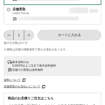
店舗受取
CAINZ PickUp
カートに入れる
最大注文数は
0
です
※価格は​店舗や​掲載場所で​異なる​場合が​あります。
基本送料のみ
5,000円以上ご注文で基本送料無料
店舗での受取は送料無料
送料について
店舗受取のお支払いについて
商品のお見積りご注文はこちら