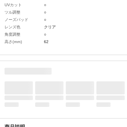
UVカット
○
ツル調整
○
ノーズパッド
○
レンズ色
クリア
角度調整
○
高さ(mm)
62
幅(mm)
169
防傷加工
○
防曇加工
○
レンズ厚(mm)
約2.2
テンプル色
ブラック
生産国
台湾
重さ
45.000G
材質1
レンズ:ポリカーボネート
材質2
フレーム:ポリカーボネート
商品説明