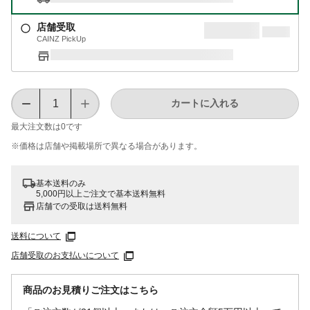
店舗受取
CAINZ PickUp
カートに入れる
最大注文数は
0
です
※価格は​店舗や​掲載場所で​異なる​場合が​あります。
基本送料のみ
5,000円以上ご注文で基本送料無料
店舗での受取は送料無料
送料について
店舗受取のお支払いについて
商品のお見積りご注文はこちら