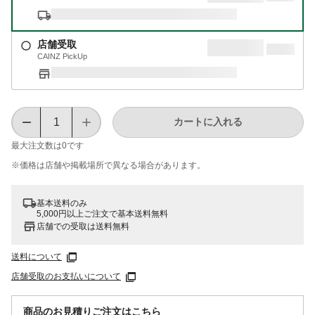
店舗受取
CAINZ PickUp
カートに入れる
最大注文数は
0
です
※価格は​店舗や​掲載場所で​異なる​場合が​あります。
基本送料のみ
5,000円以上ご注文で基本送料無料
店舗での受取は送料無料
送料について
店舗受取のお支払いについて
商品のお見積りご注文はこちら