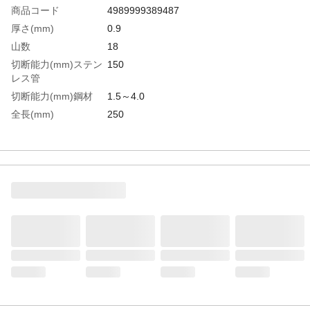
商品コード
4989999389487
厚さ(mm)
0.9
山数
18
切断能力(mm)ステン
150
レス管
切断能力(mm)鋼材
1.5～4.0
全長(mm)
250
有効刃長(mm)
230
切断能力(mm)ステン
2.5
レス鋼
生産国
日本
重さ
157.000G
材質1
バイメタルハイス