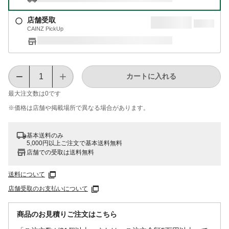
店舗受取
CAINZ PickUp
カートに入れる
最大注文数は
0
です
※価格は​店舗や​掲載場所で​異なる​場合が​あります。
基本送料のみ
5,000円以上ご注文で基本送料無料
店舗での受取は送料無料
送料について
店舗受取のお支払いについて
商品のお見積りご注文はこちら