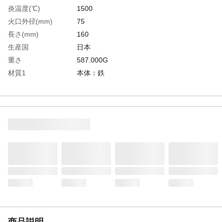
炎温度(℃)
1500
火口外径(mm)
75
長さ(mm)
160
生産国
日本
重さ
587.000G
材質1
本体：鉄
材質2
ノズル：真鍮
商品説明