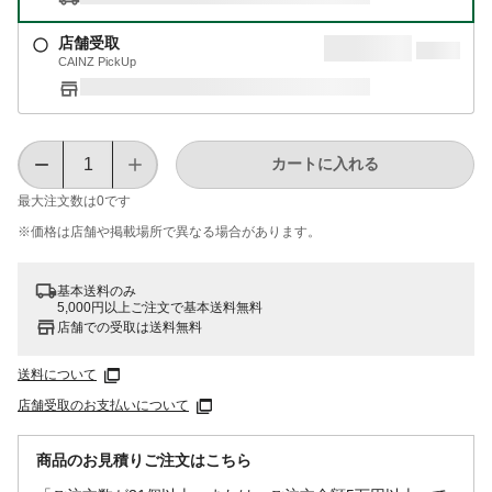
店舗受取
CAINZ PickUp
カートに入れる
最大注文数は
0
です
※価格は​店舗や​掲載場所で​異なる​場合が​あります。
基本送料のみ
5,000円以上ご注文で基本送料無料
店舗での受取は送料無料
送料について
店舗受取のお支払いについて
商品のお見積りご注文はこちら