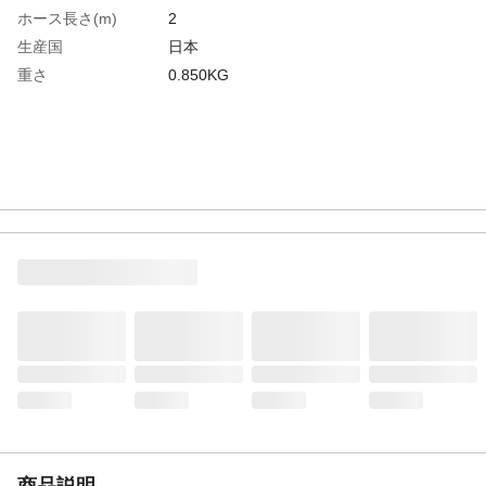
ホース長さ(m)
2
生産国
日本
重さ
0.850KG
商品説明