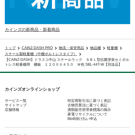
カインズの新商品・新着商品
トップ
CAINZ-DASH PRO
物流・保管用品
物品棚
軽量棚
スチール製軽量棚（中棚ボルトレスタイプ）
【CAINZ-DASH】トラスコ中山 スチールラック ＳＢＬ型抗菌塗装セミボル
トレス軽量棚用 棚板 １２００Ｘ４５０ Ｗ色 SBL-44T-W【別送品】
カインズオンラインショップ
サービス一覧
特定商取引法に基づく表記
サイトマップ
古物営業法に基づく表記
店舗情報
酒類販売管理者標識の掲示
家電リサイクルについて
BtoB掛け払い申込