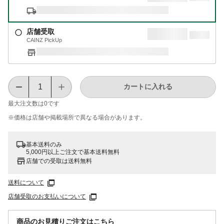
店舗受取
CAINZ PickUp
カートに入れる
最大注文数は
0
です
※価格は​店舗や​掲載場所で​異なる​場合が​あります。
基本送料のみ
5,000円以上ご注文で基本送料無料
店舗での受取は送料無料
送料について
店舗受取のお支払いについて
商品のお見積りご注文はこちら