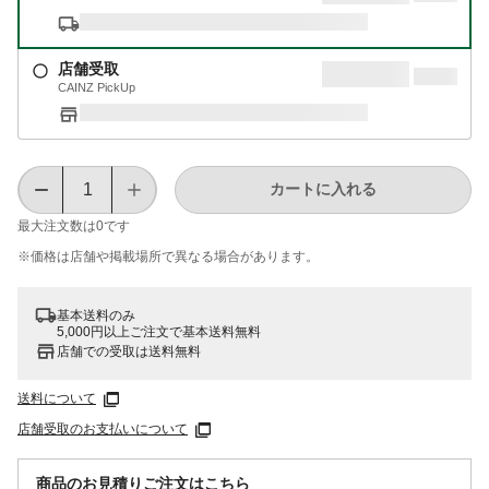
店舗受取
CAINZ PickUp
カートに入れる
最大注文数は
0
です
※価格は​店舗や​掲載場所で​異なる​場合が​あります。
基本送料のみ
5,000円以上ご注文で基本送料無料
店舗での受取は送料無料
送料について
店舗受取のお支払いについて
商品のお見積りご注文はこちら