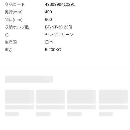
商品コード
4989999412291
奥行(mm)
400
間口(mm)
600
収納ホルダ数
BT/NT-30 23個
色
ヤンググリーン
生産国
日本
重さ
5.200KG
材質1
本体:スチール（抗菌粉体塗装）