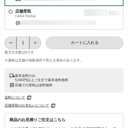
店舗受取
CAINZ PickUp
カートに入れる
最大注文数は
0
です
※価格は​店舗や​掲載場所で​異なる​場合が​あります。
基本送料のみ
5,000円以上ご注文で基本送料無料
店舗での受取は送料無料
送料について
店舗受取のお支払いについて
商品のお見積りご注文はこちら