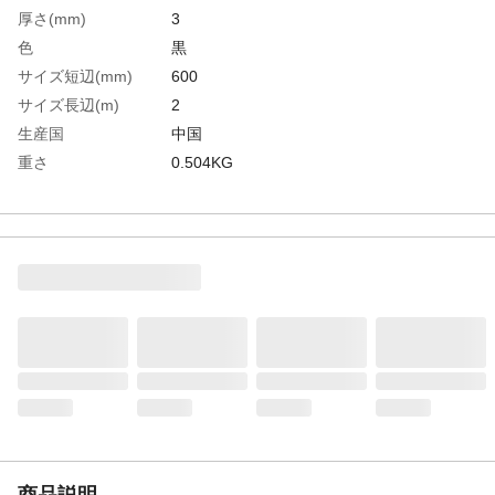
厚さ(mm)
3
色
黒
サイズ短辺(mm)
600
サイズ長辺(m)
2
生産国
中国
重さ
0.504KG
材質1
塩化ビニール
商品説明