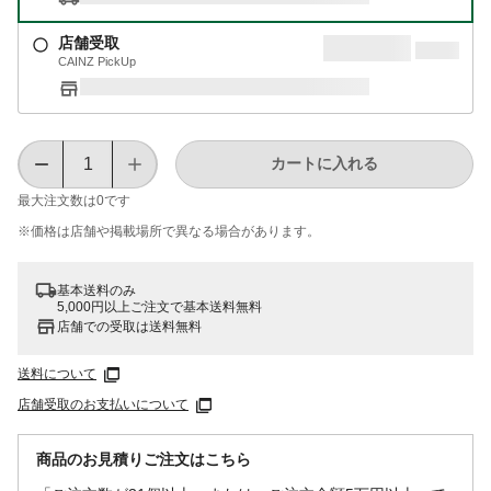
店舗受取
CAINZ PickUp
カートに入れる
最大注文数は
0
です
※価格は​店舗や​掲載場所で​異なる​場合が​あります。
基本送料のみ
5,000円以上ご注文で基本送料無料
店舗での受取は送料無料
送料について
店舗受取のお支払いについて
商品のお見積りご注文はこちら