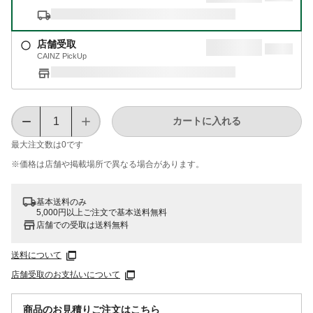
店舗受取
CAINZ PickUp
カートに入れる
最大注文数は
0
です
※価格は​店舗や​掲載場所で​異なる​場合が​あります。
基本送料のみ
5,000円以上ご注文で基本送料無料
店舗での受取は送料無料
送料について
店舗受取のお支払いについて
商品のお見積りご注文はこちら