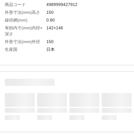
商品コード
4989999427912
外形寸法(mm)高さ
150
線径網(mm)
0.80
有効内寸(mm)内径×
142×146
深さ
外形寸法(mm)外径
150
生産国
日本
重さ
0.300KG
材質1
ステンレス（SUS304）