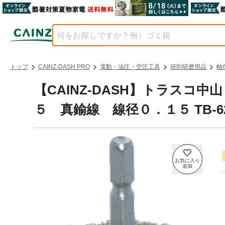
トップ
CAINZ-DASH PRO
電動・油圧・空圧工具
研削研磨用品
軸
【CAINZ-DASH】トラスコ
５ 真鍮線 線径０．１５ TB-62