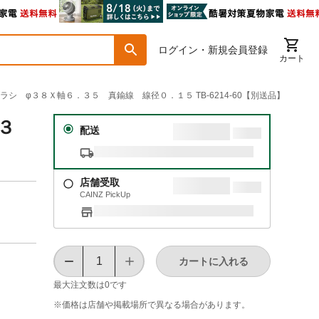
ログイン・新規会員登録
カート
ブラシ φ３８Ｘ軸６．３５ 真鍮線 線径０．１５ TB-6214-60【別送品】
３
配送
店舗受取
CAINZ PickUp
カートに入れる
最大注文数は
0
です
※価格は​店舗や​掲載場所で​異なる​場合が​あります。