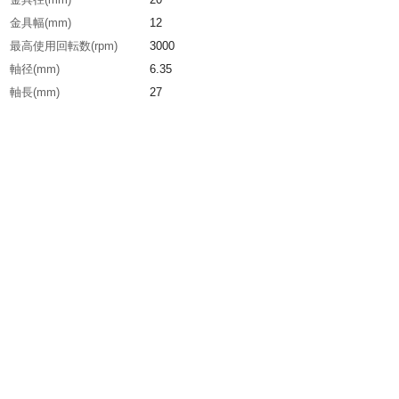
金具幅(mm)
12
最高使用回転数(rpm)
3000
軸径(mm)
6.35
軸長(mm)
27
線径(mm)
0.15
毛材
真鍮
毛丈(mm)
9
生産国
韓国
重さ
40.000G
材質1
軸：スチール(亜鉛メッキ鉄材）