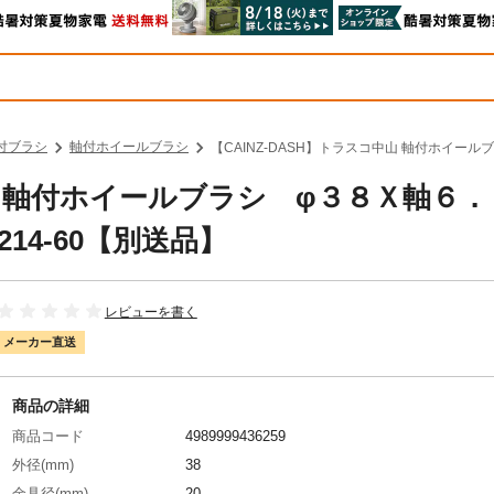
付ブラシ
軸付ホイールブラシ
【CAINZ-DASH】トラスコ中山 軸付ホイール
中山 軸付ホイールブラシ φ３８Ｘ軸６．
14-60【別送品】
レビューを書く
メーカー直送
商品の詳細
商品コード
4989999436259
外径(mm)
38
金具径(mm)
20