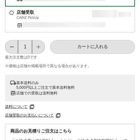
店舗受取
CAINZ PickUp
カートに入れる
最大注文数は
0
です
※価格は​店舗や​掲載場所で​異なる​場合が​あります。
基本送料のみ
5,000円以上ご注文で基本送料無料
店舗での受取は送料無料
送料について
店舗受取のお支払いについて
商品のお見積りご注文はこちら