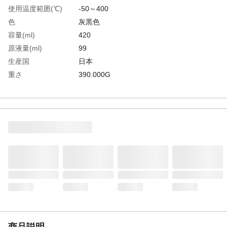
使用温度範囲(℃)
-50～400
色
灰黒色
容量(ml)
420
原液量(ml)
99
生産国
日本
重さ
390.000G
材質1
主成分:二硫化モリブデン、樹脂、溶剤
商品説明