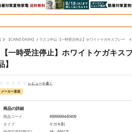
剤
【CAINZ-DASH】トラスコ中山 【一時受注停止】ホワイトケガキスプレー ４
中山 【一時受注停止】ホワイトケガキス
品】
レビューを書く
メーカー直送
商品の詳細
商品コード
4989999440409
タイプ
ケガキ剤
使用温度範囲(℃)
15～50以下