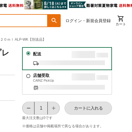
ログイン・新規会員登録
カート
２０ｍｌ ALP-WK【別送品】
プレ
配送
店舗受取
CAINZ PickUp
カートに入れる
最大注文数は
0
です
※価格は​店舗や​掲載場所で​異なる​場合が​あります。