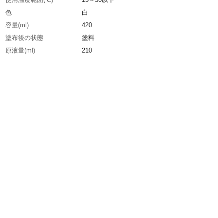
色
白
容量(ml)
420
塗布後の状態
塗料
原液量(ml)
210
生産国
日本
重さ
450.000G
材質1
主成分:顔料、樹脂、溶剤