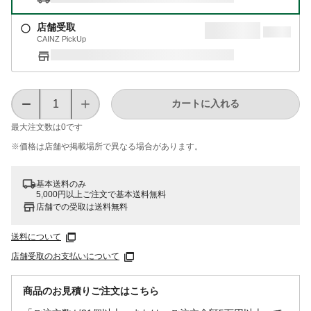
店舗受取
CAINZ PickUp
カートに入れる
最大注文数は
0
です
※価格は​店舗や​掲載場所で​異なる​場合が​あります。
基本送料のみ
5,000円以上ご注文で基本送料無料
店舗での受取は送料無料
送料について
店舗受取のお支払いについて
商品のお見積りご注文はこちら