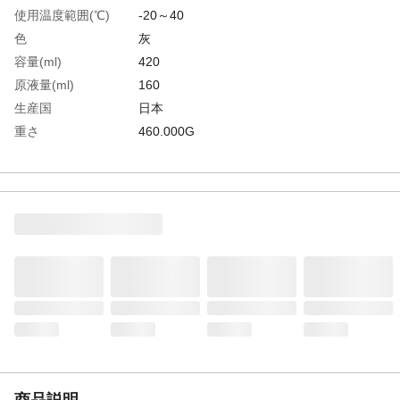
使用温度範囲(℃)
-20～40
色
灰
容量(ml)
420
原液量(ml)
160
生産国
日本
重さ
460.000G
材質1
主成分:顔料、樹脂、溶剤
商品説明