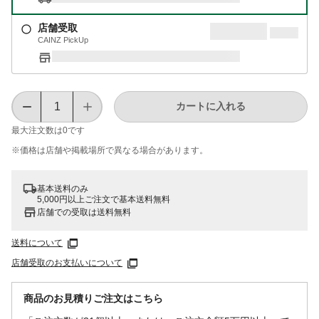
店舗受取
CAINZ PickUp
カートに入れる
最大注文数は
0
です
※価格は​店舗や​掲載場所で​異なる​場合が​あります。
基本送料のみ
5,000円以上ご注文で基本送料無料
店舗での受取は送料無料
送料について
店舗受取のお支払いについて
商品のお見積りご注文はこちら