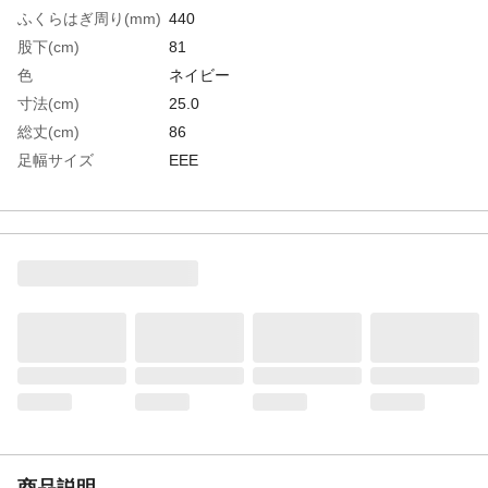
ふくらはぎ周り(mm)
440
股下(cm)
81
色
ネイビー
寸法(cm)
25.0
総丈(cm)
86
足幅サイズ
EEE
EU(ヨーロッパ)規格
40
サイズ
UK(イギリス)規格サ
6.5
イズ
US(アメリカ)規格サ
7
イズ
生産国
中国
重さ
1.650KG
材質1
表面：塩化ビニール（PVC）
材質2
靴部：塩化ビニール(PVC)
材質3
底部：耐油性塩化ビニール（PVC）
商品説明