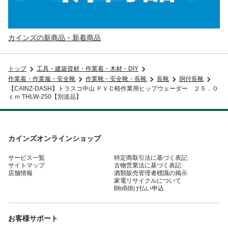
カインズの新商品・新着商品
トップ
工具・建築資材・作業着・木材・DIY
作業着・作業服・安全靴
作業靴・安全靴・長靴
長靴
胴付長靴
【CAINZ-DASH】トラスコ中山 ＰＶＣ軽作業用ヒップウェーダー ２５．０
ｃｍ THLW-250【別送品】
カインズオンラインショップ
サービス一覧
特定商取引法に基づく表記
サイトマップ
古物営業法に基づく表記
店舗情報
酒類販売管理者標識の掲示
家電リサイクルについて
BtoB掛け払い申込
お客様サポート