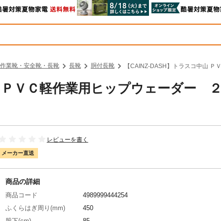
作業靴・安全靴・長靴
長靴
胴付長靴
【CAINZ-DASH】トラスコ中山 
中山 ＰＶＣ軽作業用ヒップウェーダー 
】
レビューを書く
メーカー直送
商品の詳細
商品コード
4989999444254
ふくらはぎ周り(mm)
450
股下(cm)
85