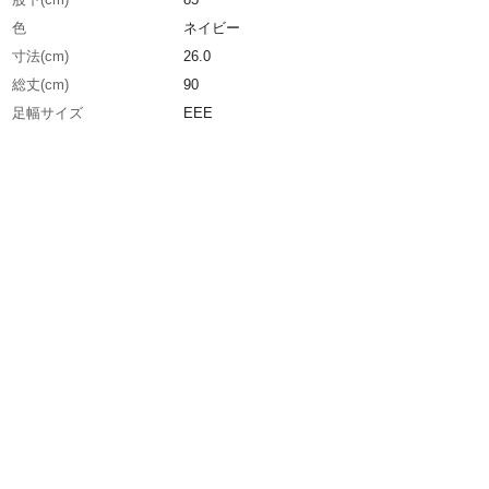
色
ネイビー
寸法(cm)
26.0
総丈(cm)
90
足幅サイズ
EEE
EU(ヨーロッパ)規格サイズ
42
UK(イギリス)規格サイズ
7.5
US(アメリカ)規格サイズ
8
生産国
中国
重さ
1.750KG
材質1
表面：塩化ビニール（PVC）
材質2
靴部：塩化ビニール(PVC)
材質3
底部：耐油性塩化ビニール（PVC）