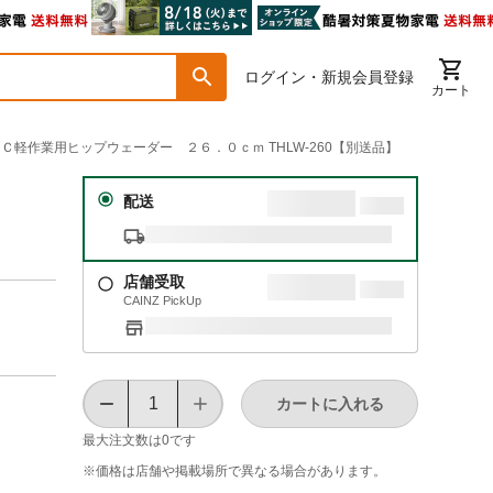
ログイン・新規会員登録
カート
ＰＶＣ軽作業用ヒップウェーダー ２６．０ｃｍ THLW-260【別送品】
２
配送
店舗受取
CAINZ PickUp
カートに入れる
最大注文数は
0
です
※価格は​店舗や​掲載場所で​異なる​場合が​あります。