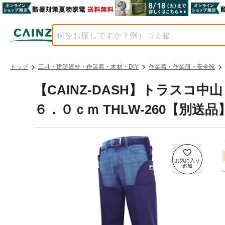
トップ
工具・建築資材・作業着・木材・DIY
作業着・作業服・安全靴
【CAINZ-DASH】トラスコ
６．０ｃｍ THLW-260【別送品