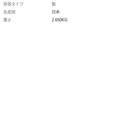
容器タイプ
缶
生産国
日本
重さ
2.650KG
材質1
主成分:四酸化三鉛（Pb3O4）