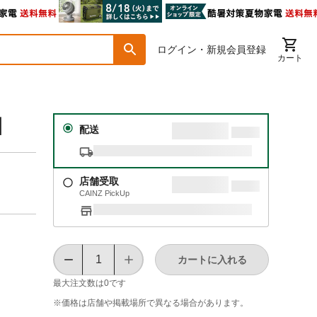
ログイン・新規会員登録
カート
】
配送
店舗受取
CAINZ PickUp
カートに入れる
最大注文数は
0
です
※価格は​店舗や​掲載場所で​異なる​場合が​あります。