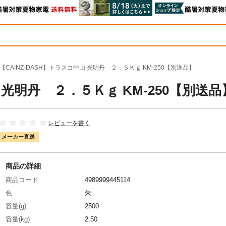
【CAINZ-DASH】トラスコ中山 光明丹 ２．５Ｋｇ KM-250【別送品】
山 光明丹 ２．５Ｋｇ KM-250【別送品
レビューを書く
メーカー直送
商品の詳細
商品コード
4989999445114
色
朱
容量(g)
2500
容量(kg)
2.50