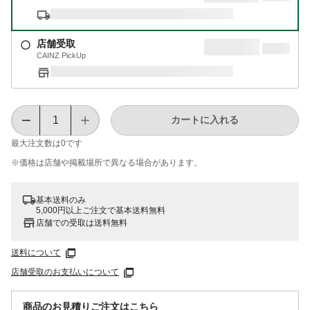
店舗受取
CAINZ PickUp
カートに入れる
最大注文数は
0
です
※価格は​店舗や​掲載場所で​異なる​場合が​あります。
基本送料のみ
5,000円以上ご注文で基本送料無料
店舗での受取は送料無料
送料について
店舗受取のお支払いについて
商品のお見積りご注文はこちら