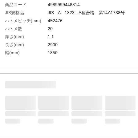
商品コード
4989999446814
JIS規格品
JIS A 1323 A種合格 第14A1738号
ハトメピッチ(mm)
452476
ハトメ数
20
厚さ(mm)
1.1
長さ(mm)
2900
幅(mm)
1850
ハトメピッチ(mm)短
452
辺
ハトメピッチ(mm)長
476
辺
JIS種別
6号
生産国
日本
重さ
7.200KG
材質1
シリカ繊維（高耐熱ガラス繊維）